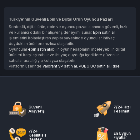
Türkiye’nin Güvenli Epin ve Dijital Ürün Oyuncu Pazarı
Sonteklif, dijital ürün, epin ve oyuncu pazarı alanında güvenli, hızlı
ve kullanıcı odaklı bir alışveriş deneyimi sunar.
Epin satın al
işlemlerini kolaylaştıran yapısı sayesinde oyuncular ihtiyaç
duydukları ürünlere hızlıca ulaşabilir.
Oyuncular
epin satın al
abilir, oyun hesaplarını inceleyebilir, dijital
ürünleri karşılaştırabilir ve ihtiyaç duyduğu içeriklere güvenilir
satıcılar aracılığıyla kolayca ulaşabilir.
Platform üzerinde
Valorant VP satın al
,
PUBG UC satın al
,
Rise
Online GB
ve
Knight Online GB
gibi popüler oyunlara ait dijital
ürünler tek noktada sunulur. Böylece kullanıcılar farklı platformlarda
zaman kaybetmeden
epin satın al
işlemlerini tek bir merkezden
gerçekleştirebilir.
Epin Satın Alırken Güvenli Alışveriş Rehberi
Epin satın al
sürecinde güven en önemli unsurlardan biridir.
Güvenli
7/24 Hızlı
Alışveriş
Teslimat
Sonteklif, kullanıcıların işlemlerini daha kontrollü ve güvenli şekilde
gerçekleştirebilmesi için gelişmiş bir pazar yapısı sunar.
Kullanıcılar farklı satıcıları inceleyebilir, ürünleri karşılaştırabilir ve
ihtiyaçlarına uygun en iyi seçeneği değerlendirebilir. Bu sistem
7/24
En Uygun
sayesinde epin satın al işlemleri daha şeffaf ve güvenilir hale gelir.
Kesintisiz
Fiyatlar
Destek