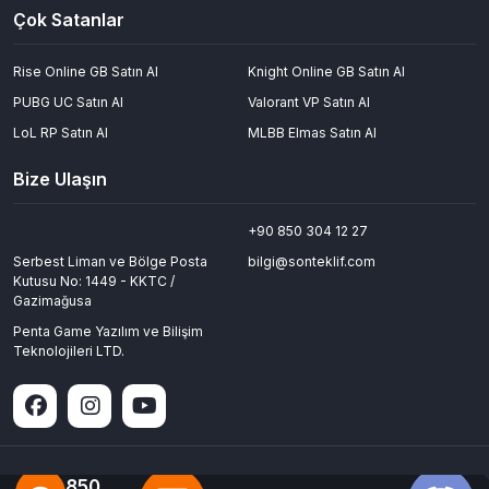
Popüler oyunlar için geniş ürün yelpazesi
Çok Satanlar
Kolay kullanım ve hızlı işlem deneyimi
Rise Online GB Satın Al
Knight Online GB Satın Al
Dijital Ürün ve Epin Satın Almak İçin Doğru Adres
PUBG UC Satın Al
Valorant VP Satın Al
Dijital ürün ve
epin satın al
işlemlerinde güvenli, hızlı ve kullanıcı
odaklı bir platform arıyorsanız Sonteklif doğru adrestir.
LoL RP Satın Al
MLBB Elmas Satın Al
Uygun fiyatlı epin satın al
, dijital ürünleri karşılaştır ve oyuncu pazarı
avantajlarını tek platformda deneyimle.
Bize Ulaşın
👉
Hemen epin satın al
, en uygun fiyatlar ve hızlı teslimat
avantajıyla güvenli alışverişe şimdi başla.
+90 850 304 12 27
Serbest Liman ve Bölge Posta
bilgi@sonteklif.com
Kutusu No: 1449 - KKTC /
Gazimağusa
Penta Game Yazılım ve Bilişim
Teknolojileri LTD.
+90
850