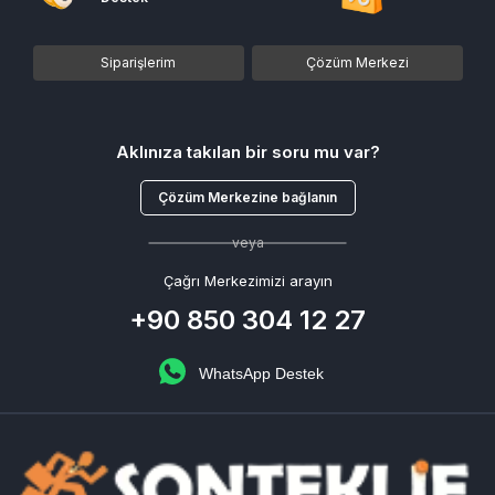
Valorant, PUBG Mobile, Rise Online ve Knight Online Epin Satın
Al
Siparişlerim
Çözüm Merkezi
Sonteklif, popüler oyunlara ait epin ve dijital ürünleri tek bir
platformda toplar.
Valorant oyuncuları hızlıca VP satın alabilir, PUBG Mobile kullanıcıları
UC ürünlerine kolayca ulaşabilir. Aynı şekilde Rise Online ve Knight
Aklınıza takılan bir soru mu var?
Online oyuncuları da oyun içi ihtiyaçlarına uygun ürünleri güvenle
satın alabilir.
Çözüm Merkezine bağlanın
Valorant VP satın al
Valorant VP satın alarak oyun içi içeriklere hızlı ve güvenli şekilde
veya
ulaşabilirsiniz.
PUBG UC satın al
Çağrı Merkezimizi arayın
PUBG UC satın alarak oyun içi avantajlara anında erişim
+90 850 304 12 27
sağlayabilirsiniz.
Rise Online GB satın al
Rise Online GB satın alarak karakterinizi hızlıca güçlendirebilirsiniz.
WhatsApp Destek
Knight Online GB satın al
Knight Online GB satın alarak oyun içi ihtiyaçlarınızı güvenli şekilde
karşılayabilirsiniz.
Tüm bu ürünler için
ucuz epin satın al
işlemleri hızlı, pratik ve
güvenli şekilde tamamlanır.