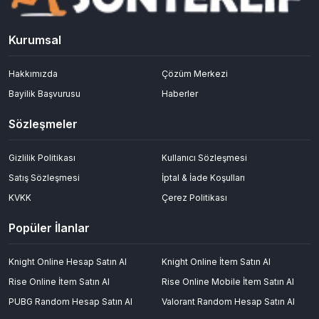
Hızlı Epin Satın Al, Kolay Kullan ve Mobil Uyum Avantajı
Sonteklif, hızlı işlem altyapısı sayesinde
güvenli epin satın al
Kurumsal
sürecini minimum sürede tamamlamanızı sağlar. Kullanıcı dostu
arayüzü ile herkes kolayca işlem yapabilir.
Mobil uyumlu tasarımı sayesinde kullanıcılar telefon veya tablet
Hakkımızda
Çözüm Merkezi
üzerinden epin satın al işlemlerini rahatlıkla gerçekleştirebilir.
Bayilik Başvurusu
Haberler
Hızlı teslimat avantajı
Kolay kullanım arayüzü
Mobil uyumlu sistem
Sözleşmeler
7/24 erişim ve destek imkanı
Gizlilik Politikası
Kullanıcı Sözleşmesi
Oyuncu Pazarı ile Geniş Ürün Seçenekleri
Satış Sözleşmesi
İptal & İade Koşulları
Sonteklif, oyuncu pazarı yapısıyla yüzlerce farklı ürünü ve satıcıyı
bir araya getirir. Kullanıcılar epin satın alırken farklı seçenekleri
KVKK
Çerez Politikası
karşılaştırarak en uygun ürünü seçebilir.
Epin, oyun hesapları, itemler ve diğer dijital ürünler geniş bir
Popüler İlanlar
kategori yapısı içerisinde sunularak kullanıcıya maksimum esneklik
sağlar.
Knight Online Hesap Satın Al
Knight Online İtem Satın Al
Neden Sonteklif?
Rise Online İtem Satın Al
Rise Online Mobile İtem Satın Al
En uygun fiyatlarla epin satın alma fırsatı
7/24 hızlı ve güvenli teslimat
PUBG Random Hesap Satın Al
Valorant Random Hesap Satın Al
Onaylı ve güvenilir satıcı sistemi